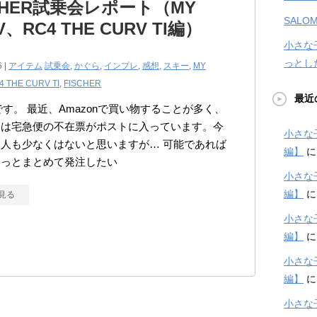
SCHER試乗会レポート（MY
SALOM
V、RC4 THE CURV TI編）
小さな
っとし
6 |
アイテム
試乗会
,
かぐら
,
インプレ
,
感想
,
スキー
,
MY
4 THE CURV TI
,
FISCHER
最近
kiです。 最近、Amazonで買い物することが多く、
回は宅急便の不在票がポストに入っています。今
小さな
人も少なくはないと思いますが… 可能であれば
編】
ょっとまとめて発注したい
小さな
編】
見る
小さな
編】
小さな
編】
小さな