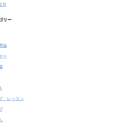
年2月
ゴリー
理論
ヤー
場
ト
プ、レッスン
プ
ム