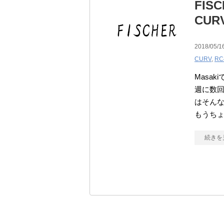
FI
CUR
2018/05/1
CURV
,
RC
Masa
週に数
はそんな
もうち
続きを