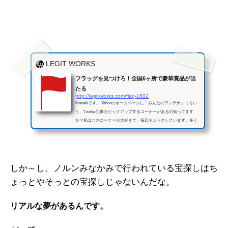
LEGIT WORKS
フラッグを見つけろ！全国6ヶ所で豪華賞品が当
たる
http://legit-works.com/flag-1602
Masakiです。 Yahooのホームページに「みんなのアンテナ」ってい
う、Twitter記事をピックアップするコーナーがあるの知ってます
か？私はこのコーナーが大好きで、毎日チェックしています。多く
の記事はウケを狙いに走ったものですが、今日はここに「H2ロケッ
ト打ち上げに遭遇」というかなりレアな写真を掲載している記事が
ありました。飛行機の翼とH2ロケットが一緒に写ってるんです。飛
行中に雲の上からロケットの打ち上げを見れるなんて、普通は一生
に一回もないですよね～ 羨ましい（Masakiは宇宙関係も大好きで
しか～し、ノルンみなかみで行われている宝探しはち
す） さて…シーズ...
ょっとやそっとの宝探しじゃないんだな。
リアルな夢があるんです。