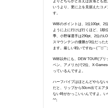
よりどちらかと言えば反省とも思
いうより、更に上を見据えたコメ
す。
W杯のポイントは、1位100pt、2位80p
ように上に行けば行くほど、1順
季、小野塚選手は290pt、2位のLO
スマウンテンの優勝が3位だった
ます。厳しい戦いですね～(￣□￣;
W杯以外にも、DEW TOUR(ブ
ペン、アメリカ)で2位、X-Gam
っているんですよ。
ハーフパイプはほとんどやらない
だと、リップから50cm出てエア
ない時がかっこいいんですよ。い
^^;