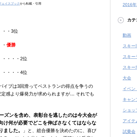
Xフェイスブック
から転載・引用
2016
カテ
・・・3位
動画
・・
優勝
スキー
スキー
・・・・・2位
スキー
・・・・・4位
大会
パイプは3回滑ってベストランの得点を争うの
イベン
安定感より爆発力が求められますが… それでも
キャン
ショッ
ーズンを含め、表彰台を逃したのは今大会が
アイテ
向け何が必要でどこを伸ばさなくてはならな
りました。
」と、総合優勝を決めたのに、喜び
試乗会