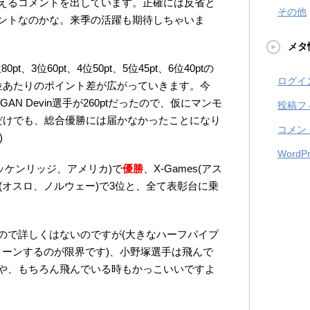
えるコメントを出しています。正確には反省と
その他
ントなのかな。来季の活躍も期待しちゃいま
メタ
t、3位60pt、4位50pt、5位45pt、6位40ptの
ログイ
位あたりのポイント差が広がっていきます。今
GAN Devin選手が260ptだったので、仮にマンモ
投稿フ
だけでも、総合優勝には届かなかったことになり
コメン
)
WordPr
リッケンリッジ、アメリカ)で
優勝
、X-Games(アス
es(オスロ、ノルウェー)で3位と、全て表彰台に乗
ので詳しくはないのですが(大きなハーフパイプ
ターンするのが限界です)、小野塚選手は飛んで
や、もちろん飛んでいる時もかっこいいですよ