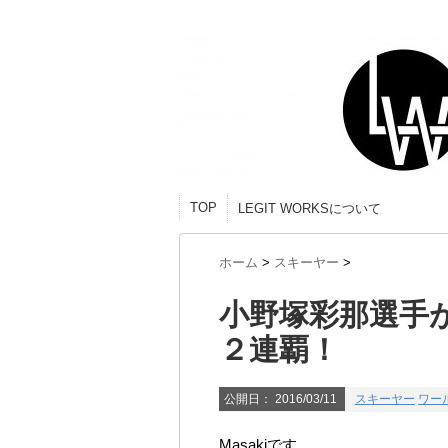
TOP
LEGIT WORKSについて
ホーム
>
スキーヤー
>
小野塚彩那選手
２連覇！
公開日：
2016/03/11
スキーヤー
ワー
Masakiです。