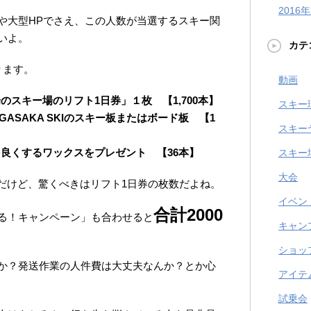
2016
や大型HPでさえ、この人数が当選するスキー関
いよ。
カテ
ります。
動画
のスキー場のリフト1日券」１枚 【1,700本】
スキー
ASAKA SKIのスキー板またはボード板 【1
スキー
を良くするワックスをプレゼント 【36本】
スキー
大会
3本だけど、驚くべきはリフト1日券の枚数だよね。
イベン
合計2000
る！キャンペーン」も合わせると
キャン
ショッ
か？発送作業の人件費は大丈夫なんか？とか心
アイテ
試乗会