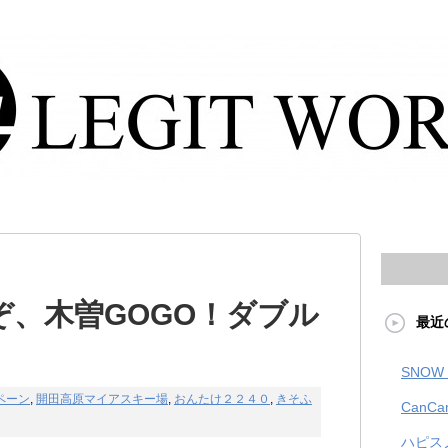
ぞ、木曽GOGO！ダブル
最近
SNOW 
ペーン
,
開田高原マイアスキー場
,
おんたけ２２４０
,
きそふ
CanCa
ハピス