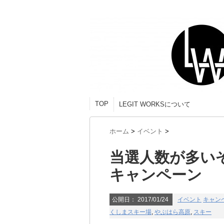
TOP
LEGIT WORKSについて
ホーム
>
イベント
>
当選人数が多い
キャンペーン
公開日：
2017/01/24
イベント
キャン
くしまスキー場
,
やぶはら高原
,
スキー