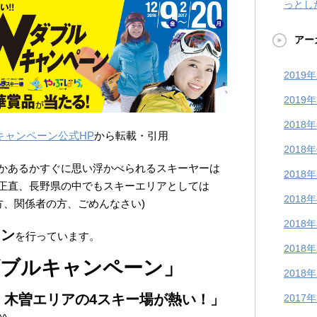
っとし
アー
2019
2019
2018
キャンペーン公式HP
から転載・引用
2018
かあるかすぐに思い浮かべられるスキーヤーは
2018
正直、長野県の中でもスキーエリアとしては
2018
方、関係者の方、ごめんなさい)
2018
ーン
を行っています。
2018
ダブルキャンペーン」
2018
、木曽エリアの4スキー場が熱い！」
2017