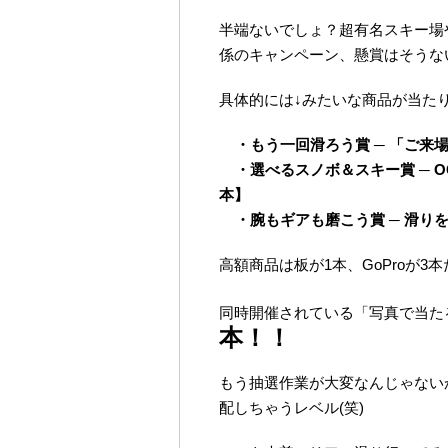
半端ないでしょ？超有名スキー場
係のキャンペーン、懸賞はそうな
具体的には↓みたいな商品が当た
・もう一回滑ろう賞 ─ 「ご来場
・選べるスノボ＆スキー賞 ─ OG
本】
・腕もギアも磨こう賞 ─ 滑り
高額商品は板が1本、GoProが
同時開催されている「写真で当た
本！！
もう抽選作業が大変なんじゃない
配しちゃうレベル(笑)