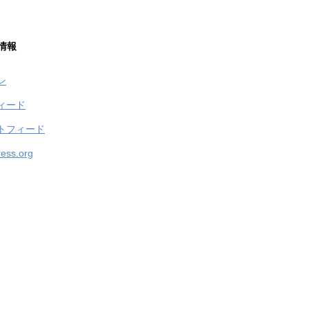
情報
ン
ィード
トフィード
ess.org