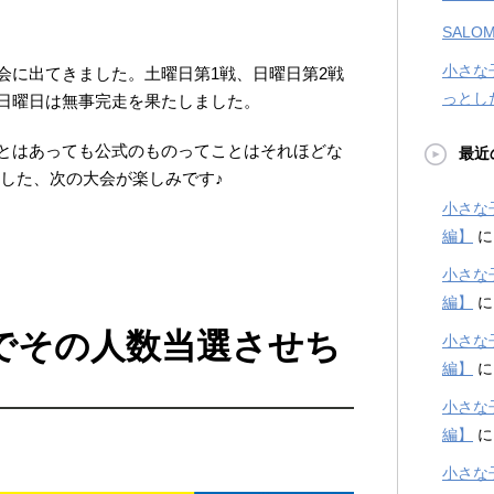
SALOM
小さな
会に出てきました。土曜日第1戦、日曜日第2戦
っとし
日曜日は無事完走を果たしました。
とはあっても公式のものってことはそれほどな
最近
ました、次の大会が楽しみです♪
小さな
編】
小さな
編】
でその人数当選させち
小さな
編】
小さな
編】
小さな