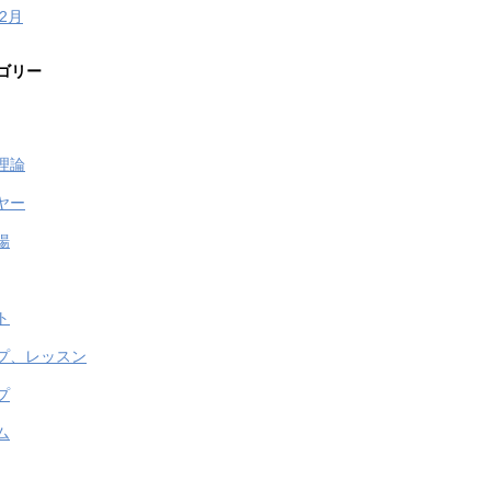
年2月
ゴリー
理論
ヤー
場
ト
プ、レッスン
プ
ム