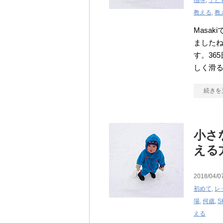
指導
,
子ど
教える
,
教
Masa
ました
す。36
しく滑
続きを
小さ
える
2018/04/0
初めて
,
レ
場
,
何歳
,
S
える