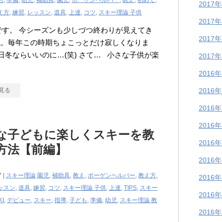
も
,
準備
,
幼児
,
補助具
,
園児
,
ボーゲンヘルパー
,
教え
,
初めて
,
2017
え方
,
練習
,
レッスン
,
道具
,
上達
,
コツ
,
スキー理論 子供
2017
kiです。 今シーズンも少しづつ終わりが見えてき
2017
ね。毎年この時期ちょこっとだけ寂しくなりま
5日冬ならいいのに…(笑) さて… 小さな子供が楽
2017
る
2016
見る
2016
2016
2016
な子どもに楽しくスキーを教
2016
方法【前編】
2016
7 |
スキー理論
園児
,
補助具
,
教え
,
ボーゲンヘルパー
,
教え方
,
2016
ッスン
,
道具
,
練習
,
コツ
,
スキー理論 子供
,
上達
,
TIPS
,
スキー
2016
KI
,
デビュー
,
スキー
,
指導
,
子ども
,
準備
,
幼児
,
スキー理論 教
2016