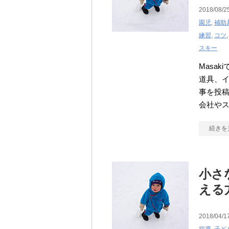
2018/08/2
園児
,
補助
練習
,
コツ
スキー
Masak
道具、
事を投稿
会社や
続きを
小さ
える
2018/04/1