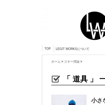
TOP
LEGIT WORKSについて
ホーム
>
スキー理論
>
「 道具 」 
小さ