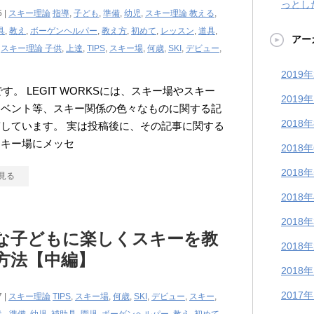
っとし
5 |
スキー理論
指導
,
子ども
,
準備
,
幼児
,
スキー理論 教える
,
具
,
教え
,
ボーゲンヘルパー
,
教え方
,
初めて
,
レッスン
,
道具
,
アー
,
スキー理論 子供
,
上達
,
TIPS
,
スキー場
,
何歳
,
SKI
,
デビュー
,
2019
iです。 LEGIT WORKSには、スキー場やスキー
2019
イベント等、スキー関係の色々なものに関する記
2018
しています。 実は投稿後に、その記事に関する
スキー場にメッセ
2018
2018
見る
2018
2018
な子どもに楽しくスキーを教
2018
方法【中編】
2018
2017
7 |
スキー理論
TIPS
,
スキー場
,
何歳
,
SKI
,
デビュー
,
スキー
,