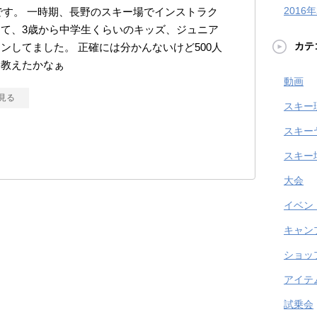
2016
kiです。 一時期、長野のスキー場でインストラク
て、3歳から中学生くらいのキッズ、ジュニア
カテ
ンしてました。 正確には分かんないけど500人
は教えたかなぁ
動画
見る
スキー
スキー
スキー
大会
イベン
キャン
ショッ
アイテ
試乗会