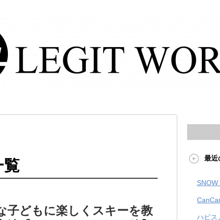
最近
一覧
SNOW 
CanCa
な子どもに楽しくスキーを教
ハピス