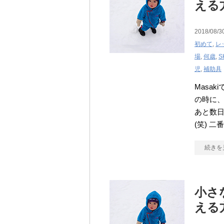
える
2018/08/3
初めて
,
レ
場
,
何歳
,
S
児
,
補助具
Masa
の時に
あと数
(笑) 
続きを
小さ
える