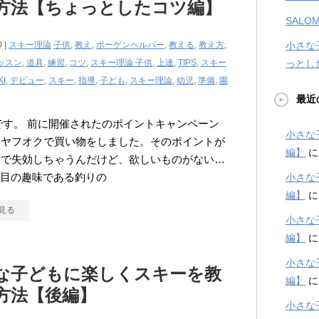
方法【ちょっとしたコツ編】
SALOM
0 |
スキー理論
子供
,
教え
,
ボーゲンヘルパー
,
教える
,
教え方
,
小さな
ッスン
,
道具
,
練習
,
コツ
,
スキー理論 子供
,
上達
,
TIPS
,
スキー
っとし
KI
,
デビュー
,
スキー
,
指導
,
子ども
,
スキー理論
,
幼児
,
準備
,
園
最近
kiです。 前に開催されたのポイントキャンペーン
小さな
、ヤフオクで買い物をしました。そのポイントが
編】
日で失効しちゃうんだけど、欲しいものがない…
二番目の趣味である釣りの
小さな
編】
見る
小さな
編】
小さな
な子どもに楽しくスキーを教
編】
方法【後編】
小さな