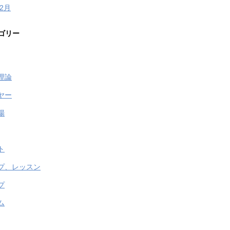
年2月
ゴリー
理論
ヤー
場
ト
プ、レッスン
プ
ム