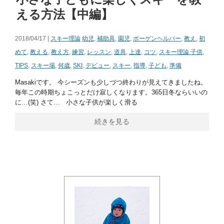
える方法【中編】
2018/04/17 |
スキー理論
幼児
,
補助具
,
園児
,
ボーゲンヘルパー
,
教え
,
初
めて
,
教える
,
教え方
,
練習
,
レッスン
,
道具
,
上達
,
コツ
,
スキー理論 子供
,
TIPS
,
スキー場
,
何歳
,
SKI
,
デビュー
,
スキー
,
指導
,
子ども
,
準備
Masakiです。 今シーズンも少しづつ終わりが見えてきましたね。
毎年この時期ちょこっとだけ寂しくなります。365日冬ならいいの
に…(笑) さて… 小さな子供が楽しく滑る
続きを見る