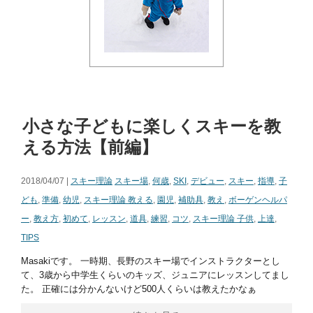
小さな子どもに楽しくスキーを教
える方法【前編】
2018/04/07 |
スキー理論
スキー場
,
何歳
,
SKI
,
デビュー
,
スキー
,
指導
,
子
ども
,
準備
,
幼児
,
スキー理論 教える
,
園児
,
補助具
,
教え
,
ボーゲンヘルパ
ー
,
教え方
,
初めて
,
レッスン
,
道具
,
練習
,
コツ
,
スキー理論 子供
,
上達
,
TIPS
Masakiです。 一時期、長野のスキー場でインストラクターとし
て、3歳から中学生くらいのキッズ、ジュニアにレッスンしてまし
た。 正確には分かんないけど500人くらいは教えたかなぁ