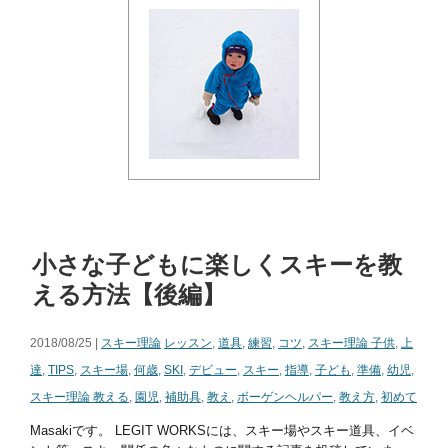
小さな子どもに楽しくスキーを教
える方法【後編】
2018/08/25 |
スキー理論
レッスン
,
道具
,
練習
,
コツ
,
スキー理論 子供
,
上
達
,
TIPS
,
スキー場
,
何歳
,
SKI
,
デビュー
,
スキー
,
指導
,
子ども
,
準備
,
幼児
,
スキー理論 教える
,
園児
,
補助具
,
教え
,
ボーゲンヘルパー
,
教え方
,
初めて
Masakiです。 LEGIT WORKSには、スキー場やスキー道具、イベ