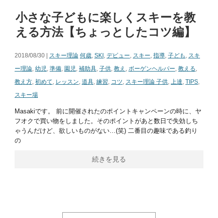
小さな子どもに楽しくスキーを教
える方法【ちょっとしたコツ編】
2018/08/30 |
スキー理論
何歳
,
SKI
,
デビュー
,
スキー
,
指導
,
子ども
,
スキ
ー理論
,
幼児
,
準備
,
園児
,
補助具
,
子供
,
教え
,
ボーゲンヘルパー
,
教える
,
教え方
,
初めて
,
レッスン
,
道具
,
練習
,
コツ
,
スキー理論 子供
,
上達
,
TIPS
,
スキー場
Masakiです。 前に開催されたのポイントキャンペーンの時に、ヤ
フオクで買い物をしました。そのポイントがあと数日で失効しち
ゃうんだけど、欲しいものがない…(笑) 二番目の趣味である釣り
の
続きを見る