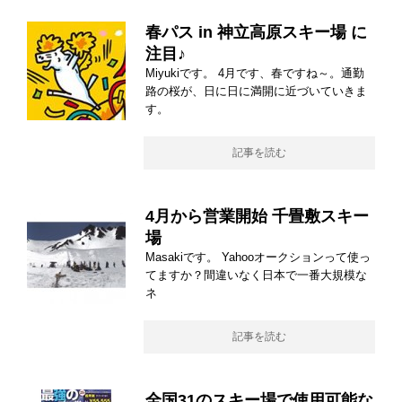
春パス in 神立高原スキー場 に
注目♪
Miyukiです。 4月です、春ですね～。通勤
路の桜が、日に日に満開に近づいていきま
す。
記事を読む
4月から営業開始 千畳敷スキー
場
Masakiです。 Yahooオークションって使っ
てますか？間違いなく日本で一番大規模な
ネ
記事を読む
全国31のスキー場で使用可能な