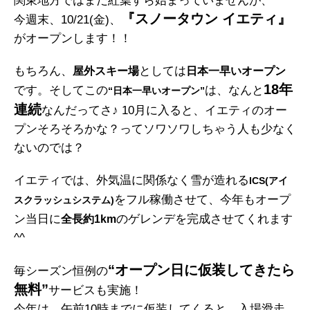
関東地方ではまだ紅葉すら始まっていませんが、
『スノータウン イエティ』
今週末、10/21(金)、
がオープンします！！
もちろん、
としては
屋外スキー場
日本一早いオープン
18年
です。そしてこの
は、なんと
“日本一早いオープン”
連続
なんだってさ♪ 10月に入ると、イエティのオー
プンそろそろかな？ってソワソワしちゃう人も少なく
ないのでは？
イエティでは、外気温に関係なく雪が造れる
ICS(アイ
をフル稼働させて、今年もオープ
スクラッシュシステム)
ン当日に
のゲレンデを完成させてくれます
全長約1km
^^
“オープン日に仮装してきたら
毎シーズン恒例の
無料”
サービスも実施！
今年は、午前10時までに仮装してくると、入場滑走