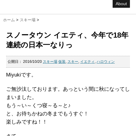
About
ホーム
>
スキー場
>
スノータウン イエティ、今年で18年
連続の日本一なりっ
公開日：
2016/10/20
スキー場
仮装
,
スキー
,
イエティ
,
ハロウィン
Miyukiです。
ご無沙汰しております。あっという間に秋になってし
まいました。
もう～い～くつ寝～る～と♪
と、お待ちかねの冬までもうすぐ！
楽しみですね！！