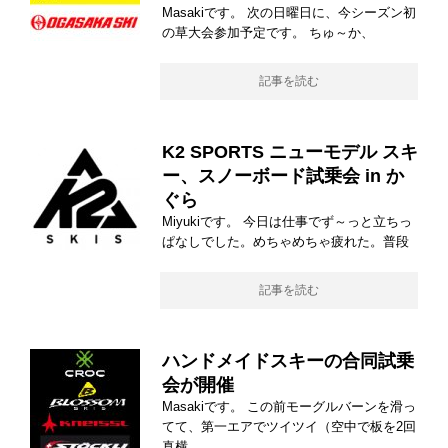
Masakiです。 次の日曜日に、今シーズン初
の草大会参加予定です。 ちゅ～か、
記事を読む
K2 SPORTS ニューモデル スキ
ー、スノーボード試乗会 in か
ぐら
Miyukiです。 今日は仕事でず～っと立ちっ
ぱなしでした。めちゃめちゃ疲れた。普段
記事を読む
ハンドメイドスキーの合同試乗
会が開催
Masakiです。 この前モーグルバーンを滑っ
てて、第一エアでツイツイ（空中で板を2回
真横