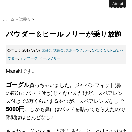
About
ホーム
>
試乗会
>
パウダー＆ヒールフリーが乗り放題
公開日：
2017/02/07
試乗会
試乗会
,
スポーツクルー
,
SPORTS CREW
,
パ
ウダー
,
テレマーク
,
ヒールフリー
Masakiです。
ゴーグル
買っちゃいました。ジャパンフィット(鼻
の部分にパッド付き)じゃないんだけど、スペアレン
ズ付きで3万くらいするやつが、スペアレンズなしで
5000円
、しかも鼻にはパッドを貼ってもらえたので
隙間はほとんどなし♪
も～ね～、次のスキーが楽しみなことこの上ないわけ