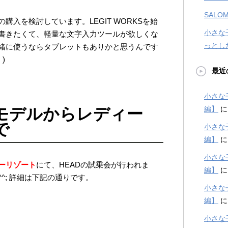
SALOM
購入を検討しています。LEGIT WORKSを始
小さな
書きたくて、軽量な文字入力ツールが欲しくな
っとし
緒に使うならタブレットもありかと思うんです
)
最近
小さな
モデルからレディー
編】
で
小さな
編】
小さな
ーリゾート
にて、HEADの試乗会が行われま
編】
^; 詳細は下記の通りです。
小さな
編】
小さな