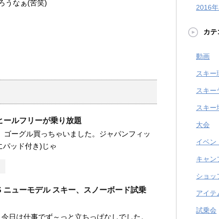
うなぁ(苦笑)
2016
カテ
動画
スキー
スキー
スキー
ヒールフリーが乗り放題
大会
です。 ゴーグル買っちゃいました。ジャパンフィッ
イベン
にパッド付き)じゃ
キャン
ショッ
RTS ニューモデル スキー、スノーボード試乗
アイテ
試乗会
です。 今日は仕事でず～っと立ちっぱなしでした。