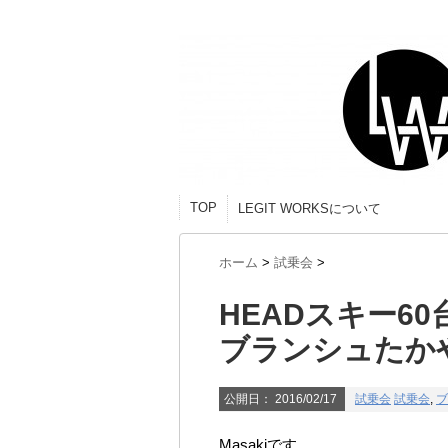
TOP
LEGIT WORKSについて
ホーム
>
試乗会
>
HEADスキー60
ブランシュたか
公開日：
2016/02/17
試乗会
試乗会
,
ブ
Masakiです。