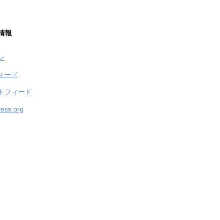
情報
ン
ィード
トフィード
ess.org