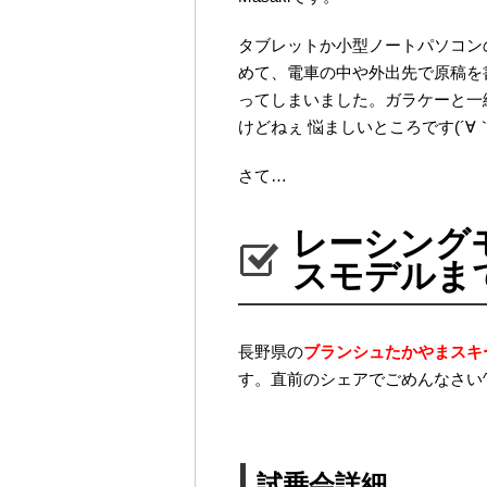
タブレットか小型ノートパソコンの
めて、電車の中や外出先で原稿を
ってしまいました。ガラケーと一
けどねぇ 悩ましいところです(´∀｀
さて…
レーシング
スモデルま
長野県の
ブランシュたかやまスキ
す。直前のシェアでごめんなさい^
試乗会詳細