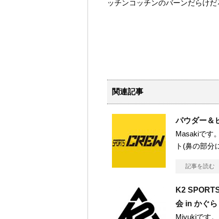
ッチンコッチンのバーンだらけだろ
関連記事
パウダー＆
Masaki
ト(鼻の部分
記事を読む
K2 SPO
会 in かぐら
Miyuki