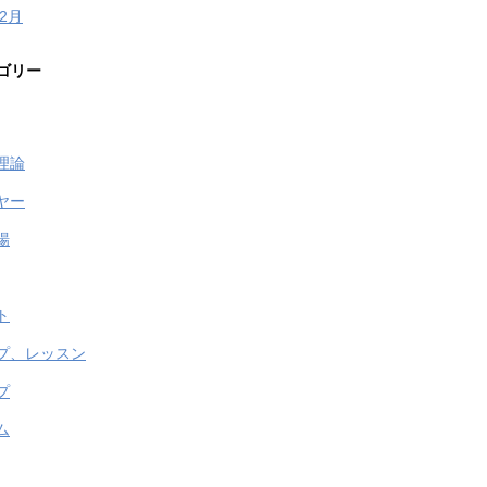
年2月
ゴリー
理論
ヤー
場
ト
プ、レッスン
プ
ム