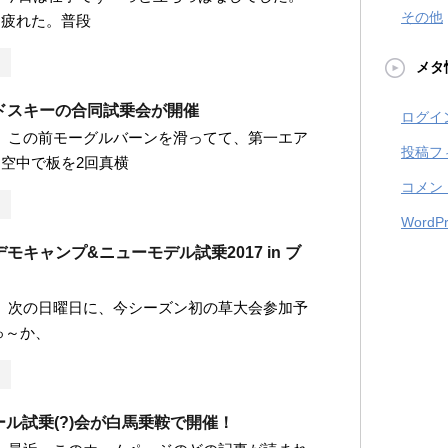
その他
ゃ疲れた。普段
メタ
ドスキーの合同試乗会が開催
ログイ
です。 この前モーグルバーンを滑ってて、第一エア
投稿フ
空中で板を2回真横
コメン
WordPr
モキャンプ&ニューモデル試乗2017 in ブ
です。 次の日曜日に、今シーズン初の草大会参加予
ゅ～か、
ポール試乗(?)会が白馬乗鞍で開催！