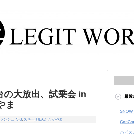
台の大放出、試乗会 in
最近
やま
SNOW 
ランシュ
,
SKI
,
スキー
,
HEAD
,
たかやま
CanCa
ハピス