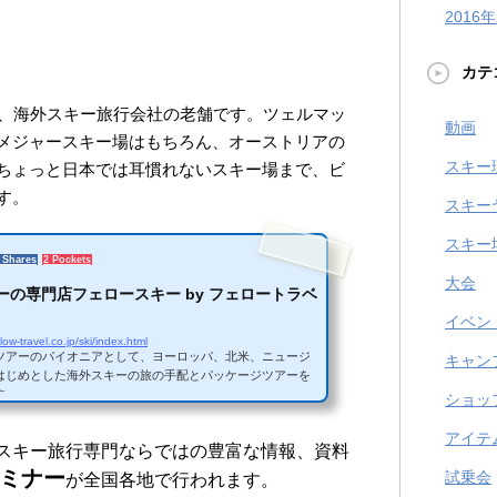
2016
カテ
る、海外スキー旅行会社の老舗です。ツェルマッ
動画
メジャースキー場はもちろん、オーストリアの
スキー
ちょっと日本では耳慣れないスキー場まで、ビ
す。
スキー
スキー
 Shares
2 Pockets
大会
ーの専門店フェロースキー by フェロートラベ
イベン
low-travel.co.jp/ski/index.html
ツアーのパイオニアとして、ヨーロッパ、北米、ニュージ
キャン
はじめとした海外スキーの旅の手配とパッケージツアーを
す。
ショッ
アイテ
スキー旅行専門ならではの豊富な情報、資料
ミナー
試乗会
が全国各地で行われます。