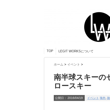
TOP
LEGIT WORKSについて
ホーム
>
イベント
>
南半球スキーのセ
ロースキー
公開日：
2016/04/19
イベント
海外
,
旅
南半球スキー旅行を予定、計画し