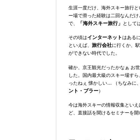
生涯一度だけ、海外スキー旅行と
ー場で滑った経験は二回なんだけ
で、
「海外スキー旅行」
として
その頃は
インターネット
はある
といえば、
旅行会社
に行くか、駅
ができない時代でした。
確か、京王観光だったかなぁ お
した。国内最大級のスキー場すら
ったねぇ 懐かしい… （ちなみに
ント・ブラー
）
今は海外スキーの情報収集といえ
ど、直接話を聞けるセミナーを開