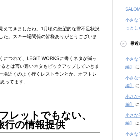
SALOM
小さな
っとし
見えてきましたね。1月頃の絶望的な雪不足状況
した。スキー場関係の皆様ありがとうございま
最近
につれて、LEGIT WORKSに書くネタが減っ
小さな
係するとは言い難いネタもピックアップしていきま
編】
キー場近くのよく行くレストランとか、オフトレ
小さな
て思ってます。
編】
小さな
編】
ンフレットでもない、
小さな
旅行の情報提供
編】
小さな