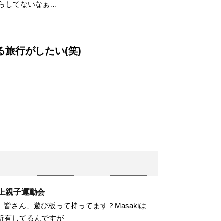
らしてないなぁ…
旅行がしたい(笑)
雪上親子運動会
す。 皆さん、遊び板って持ってます？Masakiは
所有してるんですが