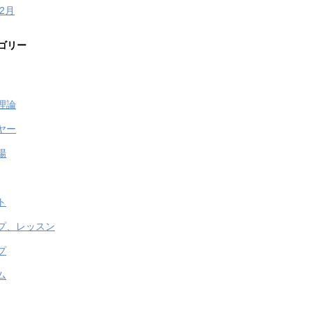
年2月
ゴリー
理論
ヤー
場
ト
プ、レッスン
プ
ム