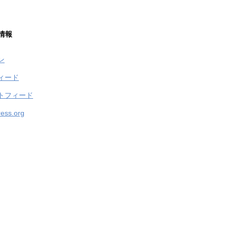
情報
ン
ィード
トフィード
ess.org