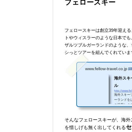
フェロースキー
フェロースキーは創立39年迎え
トやウィスラーのような日本でも
ザルツブルガーランドのような、
シっとツアーを組んでくれていま
www.fellow-travel.co.jp
55
海外スキ
ル
http://www.fel
海外スキー
ーランドを
ご提案しま
そんなフェロースキーが、海外
セ
を惜しげも無く出してくれる