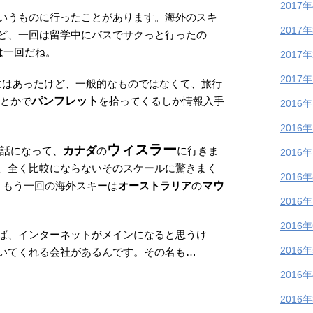
2017
いうものに行ったことがあります。海外のスキ
2017
ど、一回は留学中にバスでサクっと行ったの
は一回だね。
2017
2017
にはあったけど、一般的なものではなくて、旅行
とかで
パンフレット
を拾ってくるしか情報入手
2016
2016
ウィスラー
世話になって、
カナダ
の
に行きま
2016
、全く比較にならないそのスケールに驚きまく
2016
、もう一回の海外スキーは
オーストラリア
の
マウ
2016
2016
ば、インターネットがメインになると思うけ
2016
いてくれる会社があるんです。その名も…
2016
2016