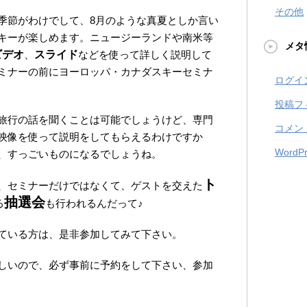
その他
季節がわけでして、8月のような真夏としか言い
キーが楽しめます。ニュージーランドや南米等
メタ
ビデオ
、
スライド
などを使って詳しく説明して
ミナーの前にヨーロッパ・カナダスキーセミナ
ログイ
投稿フ
旅行の話を聞くことは可能でしょうけど、専門
コメン
映像を使って説明をしてもらえるわけですか
WordPr
、すっごいものになるでしょうね。
ト
、セミナーだけではなくて、ゲストを交えた
抽選会
る
も行われるんだって♪
ている方は、是非参加してみて下さい。
しいので、必ず事前に予約をして下さい、参加