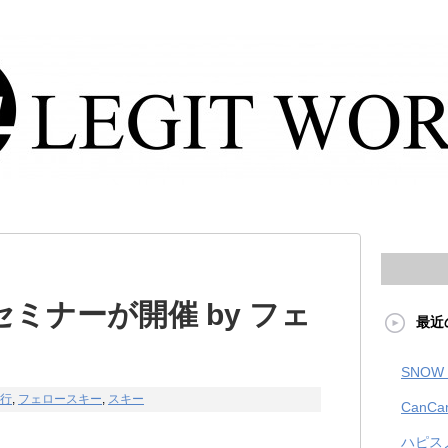
ミナーが開催 by フェ
最近
SNOW 
行
,
フェロースキー
,
スキー
CanCa
ハピス
ている方を対象に各地でセミナーを開催してま