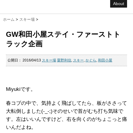
About
ホーム
>
スキー場
>
GW和田小屋ステイ・ファーストト
ラック企画
公開日：
2016/04/13
スキー場
粟野利信
,
スキー
,
かぐら
,
和田小屋
ゴールデンウィークにかぐらスキー場内の和田小屋に
泊まってファーストトラック♪
Miyukiです。
春コブの中で、気持よく飛ばしてたら、板がささって
大転倒しました(-_-;)そのせいで首がむち打ち気味で
す。左はいいんですけど、右を向くのがちょこっと痛
いんだよね。