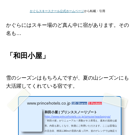
かぐらスキースクール公式ホームページ
から転載・引用
かぐらにはスキー場のど真ん中に宿があります。その
名も…
「和田小屋」
雪のシーズンはもちろんですが、夏の山シーズンにも
大活躍してくれている宿です。
www.princehotels.co.jp
185 Shares
5 Pockets
和田小屋 | プリンススノーリゾート
http://www.princehotels.co.jp/amuse/wadagoya/
「和田小屋」がリニューアル！席数が８２席増え、週末の混雑も緩
和。内装も新しくなり、快適にご利用いただけます。ここは苗場山
の五合目、標高1,380mの雪原の真っ只中。並のゲレンデでは物足り