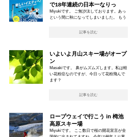
で18年連続の日本一なりっ
Miyukiです。 ご無沙汰しております。あっ
という間に秋になってしまいました。 もう
記事を読む
いよいよ月山スキー場がオープ
ン
Masakiです。 鼻がムズムズします。私は軽
い花粉症なのですが、今日って花粉飛んで
ます？
記事を読む
ロープウェイで行こう in 栂池
高原スキー場
Miyukiです。 ここ数日で桜の開花宣言が全
国的に出されてますね。今年は例年より寒