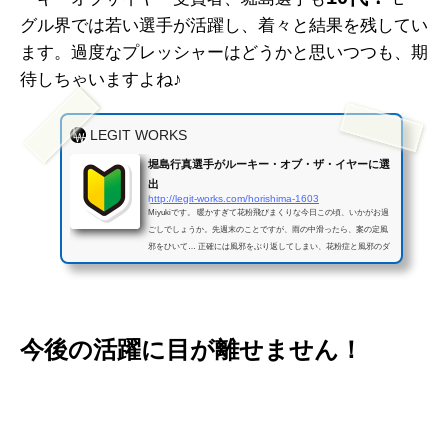
グル界では若い選手が活躍し、着々と結果を残してい
ます。過度なプレッシャーはどうかと思いつつも、期
待しちゃいますよね♪
LEGIT WORKS
堀島行真選手がルーキー・オブ・ザ・イヤーに選
出
http://legit-works.com/horishima-1603
Miyukiです。 暖かすぎて花粉飛びまくりな今日この頃、いかがお過
ごしでしょうか。先週末のことですが、雨の中滑ったら、案の定風
邪をひいて… 正確には風邪をぶり返してしまい、花粉症と風邪のダ
ブルパンチをくらってます。 今週末、ホームゲレンデの草大会なの
に(^^;) ま、そこは草大会、お祭りなので楽しんできたいと思いま
す。 さて…新人王に俺はなる！ モーグル界で日本人選手が素晴らし
い賞を獲得しました！ 「ルーキー・オブ・ザ・イヤー」公益財団法
人全日本スキー連盟公式ホームページから転載・引用 初めてフルシ
今後の活躍に目が離せません！
ー...