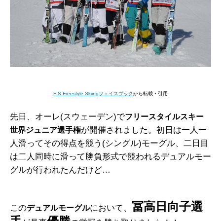
FIS Freestyle Skiingフェイスブック
から転載・引用
先日、オーレ(スウェーデン)で
フリースタイルスキー
が開催されました。初日は一人一
世界ジュニア選手権
人滑ってその得点を競う(シングル)モーグル、二日目
は二人同時に滑って勝負形式で競われるデュアルモー
グルが行われたんだけど…
冨高日向子選
この
において、
デュアルモーグル