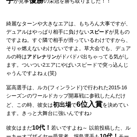
手
優勝
が見事
の栄冠を勝ち取りました！！
綺麗なターンや大きなエアは、もちろん大事ですが、
デュアルはやっぱり相手に負けない
が見もの
スピード
ですよね。すぐ隣で相手が滑っているわけですから、
そりゃ燃えないわけないですよ。草大会でも、デュア
ルの時は
がドバドバ出ちゃってる気がし
アドレナリン
ます。ついつい2エアにやばいスピードで突っ込んじ
ゃうんですよねぇ(笑)
冨高選手は、ルカ(フィンランド)で行われた2015-16
シーズンのワールドカップ開幕戦に参戦したんだけ
6位入賞
初出場
ど、この時、彼女は
で
を決めてい
ます。きっと大舞台に強いんですね♪
10代！
彼女はまだ
若いですよね～ 以前投稿した、ル
10代！
ーキーオブザイヤー受賞者、堀島選手も
モー