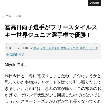
About
ホーム
>
大会
>
冨高日向子選手がフリースタイルス
キー世界ジュニア選手権で優勝！
公開日：
2016/04/12
大会
フリースタイル
,
世界ジュニア
,
スキー
,
モーグ
ル
,
冨高日向子
Miyukiです。
昨日今日と、冬に逆戻りしましたね。片付けようかと
思っていた冬物のジャケットを慌てて引っ張りだして
きました。お山には、恵みの雪が降り、この寒気のお
かげで、ゲレンデ状況が少し回復したのではないでし
ょうか。スキーシーズンがわずかでも長くなってくれ