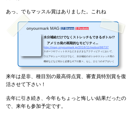
あっ、でもマッスル賞はありました。これね
onyourmark MAG
17 Shares
5 Pockets
水分補給だけでなくストレッチもできるボトル!?
アメリカ発の画期的なモビリティ...
http://mag.onyourmark.jp/2016/11/mobot/98737
スポーツやフィットネスなどさまざまなアクティビティにおいて、
ウエアやシューズだけでなく、水分補給のボトルやストレッチ用の
機材などなど何かと必要なギアの数々。もし、ひとつのギアがいく
つかの役割を果たしてくれたら。そんな思い
来年は是非、種目別の最高得点賞、審査員特別賞を復
活させて下さい！
去年に引き続き、今年もちょっと悔しい結果だったの
で、来年も参加予定です。