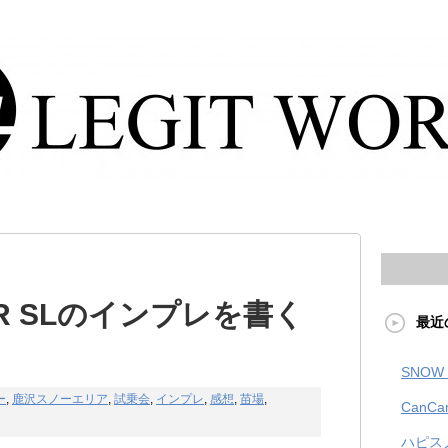
SER SLのインプレを書く
最近
SNOW 
ー
,
鹿沢スノーエリア
,
試乗会
,
インプレ
,
感想
,
苗場
,
CanCa
ハピス