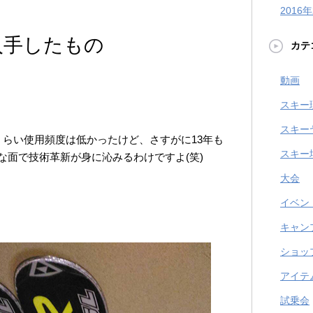
2016
入手したもの
カテ
動画
スキー
スキー
くらい使用頻度は低かったけど、さすがに13年も
スキー
な面で技術革新が身に沁みるわけですよ(笑)
大会
イベン
キャン
ショッ
アイテ
試乗会