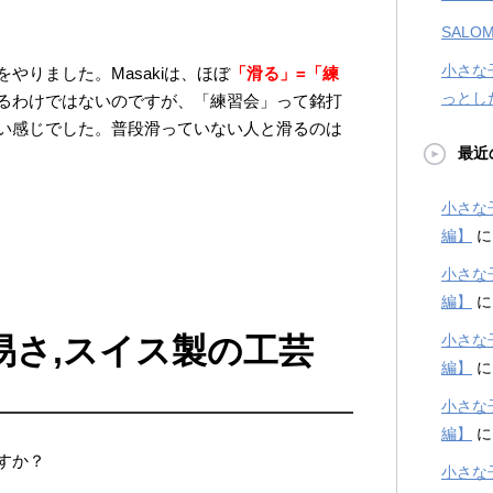
SALOM
小さな
やりました。Masakiは、ほぼ
「滑る」=「練
っとし
るわけではないのですが、「練習会」って銘打
い感じでした。普段滑っていない人と滑るのは
最近
小さな
編】
小さな
編】
易さ,スイス製の工芸
小さな
編】
小さな
編】
すか？
小さな