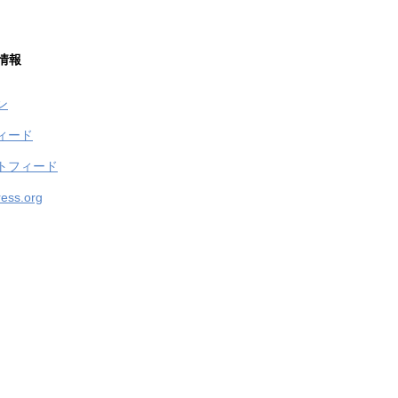
情報
ン
ィード
トフィード
ess.org