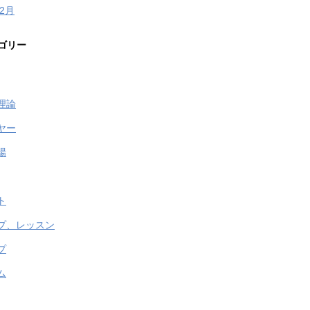
年2月
ゴリー
理論
ヤー
場
ト
プ、レッスン
プ
ム