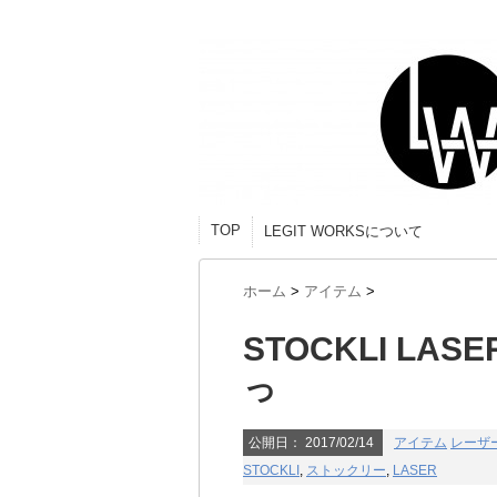
TOP
LEGIT WORKSについて
ホーム
>
アイテム
>
STOCKLI LA
っ
公開日：
2017/02/14
アイテム
レーザ
STOCKLI
,
ストックリー
,
LASER